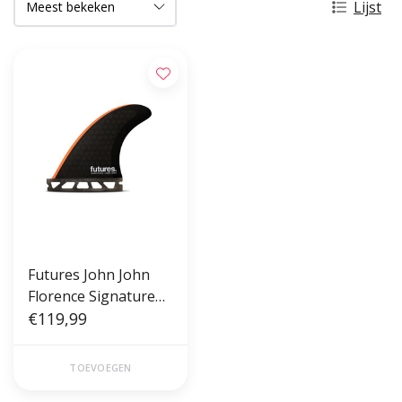
Lijst
Futures John John
Florence Signature
Range Honeycomb
€119,99
Neon Orange XS 5-4
TOEVOEGEN