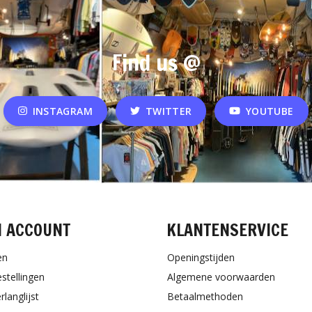
Find us @
INSTAGRAM
TWITTER
YOUTUBE
N ACCOUNT
KLANTENSERVICE
en
Openingstijden
estellingen
Algemene voorwaarden
rlanglijst
Betaalmethoden