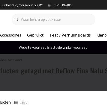
 uur besteld, morgen in huis!*
06-18197486
Accessoires
Gebruikt
Test / Verhuur Boards
Klant
Website voorraad is actuele winkel voorraad.
 Shop zandvoort
ducten getagd met Deflow Fins Nalu 
ducten
Lijst