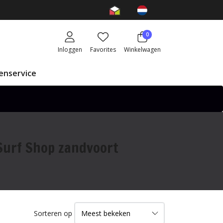
0
Inloggen
Favorites
Winkelwagen
enservice
Surf Shop zandvoort
Sorteren op