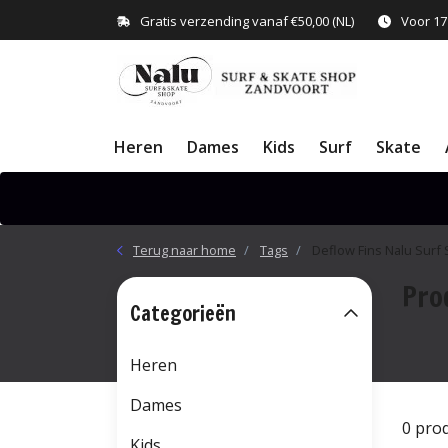
Gratis verzending vanaf €50,00 (NL)
Voor 17
Heren
Dames
Kids
Surf
Skate
Terug naar home
Tags
Deflow Fins Nalu Surf
Pro
Categorieën
Heren
Dames
0 pro
Kids