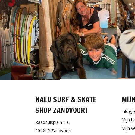
NALU SURF & SKATE
MIJ
SHOP ZANDVOORT
Inlogg
Mijn b
Raadhuisplein 6-C
Mijn ve
2042LR Zandvoort