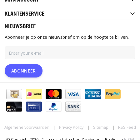
KLANTENSERVICE
NIEUWSBRIEF
Abonneer je op onze nieuwsbrief om op de hoogte te blijven.
ABONNEER
Algemene voorwaarden
|
Privacy Policy
|
Sitemap
|
RSS Feed
© Copyright 2026 - Nalu surf skate shop Zandvoort | Realisatie
InStijl