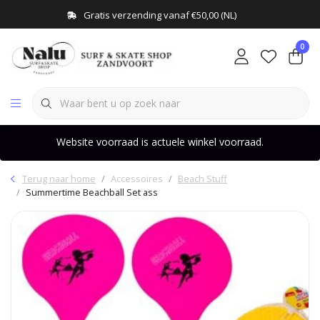
Gratis verzending vanaf €50,00 (NL)
0
Website voorraad is actuele winkel voorraad.
Terug naar home
Accessoires
Beach Stuff
Summertime Beachball Set ass