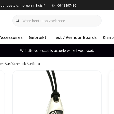
 uur besteld, morgen in huis!*
06-18197486
Accessoires
Gebruikt
Test / Verhuur Boards
Klant
Website voorraad is actuele winkel voorraad.
ver+Surf Schmuck Surfboard