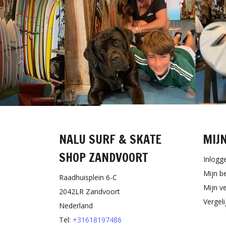
NALU SURF & SKATE
MIJ
SHOP ZANDVOORT
Inlogg
Mijn b
Raadhuisplein 6-C
Mijn ve
2042LR Zandvoort
Vergel
Nederland
Tel:
+31618197486