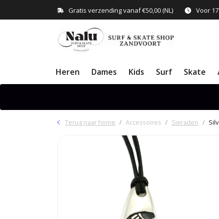
Gratis verzending vanaf €50,00 (NL)
Voor 17
Heren
Dames
Kids
Surf
Skate
Terug naar home
Accessoires
Sieraden
Sil