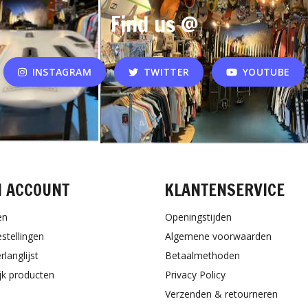
Find us @
INSTAGRAM
TWITTER
YOUTUBE
N ACCOUNT
KLANTENSERVICE
en
Openingstijden
estellingen
Algemene voorwaarden
rlanglijst
Betaalmethoden
ijk producten
Privacy Policy
Verzenden & retourneren