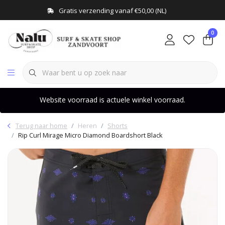
Gratis verzending vanaf €50,00 (NL)
0
Website voorraad is actuele winkel voorraad.
Terug naar home
Heren
Shorts
Rip Curl Mirage Micro Diamond Boardshort Black