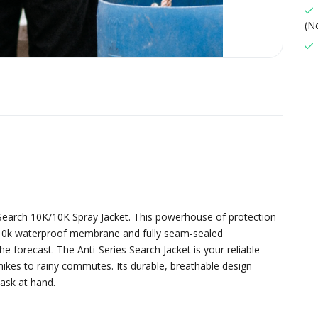
(N
 Search 10K/10K Spray Jacket. This powerhouse of protection
/10k waterproof membrane and fully seam-sealed
e forecast. The Anti-Series Search Jacket is your reliable
ikes to rainy commutes. Its durable, breathable design
task at hand.