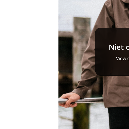
Niet 
View o