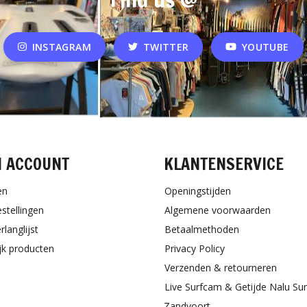
INSTAGRAM
TWITTER
YOUTUBE
N ACCOUNT
KLANTENSERVICE
en
Openingstijden
estellingen
Algemene voorwaarden
rlanglijst
Betaalmethoden
ijk producten
Privacy Policy
Verzenden & retourneren
Live Surfcam & Getijde Nalu Su
Zandvoort