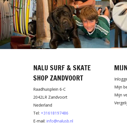
NALU SURF & SKATE
MIJ
SHOP ZANDVOORT
Inlogg
Mijn b
Raadhuisplein 6-C
Mijn ve
2042LR Zandvoort
Vergel
Nederland
Tel:
+31618197486
E-mail:
info@nalusb.nl