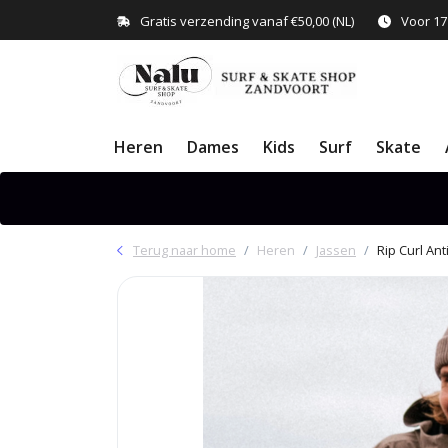
Gratis verzending vanaf €50,00 (NL)
Voor 17
Heren
Dames
Kids
Surf
Skate
Terug naar home
Heren
Jassen
Rip Curl An