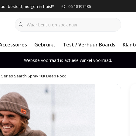
 uur besteld, morgen in huis!*
06-18197486
Accessoires
Gebruikt
Test / Verhuur Boards
Klant
Website voorraad is actuele winkel voorraad.
ti Series Search Spray 10K Deep Rock