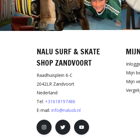
NALU SURF & SKATE
MIJ
SHOP ZANDVOORT
Inlogg
Mijn b
Raadhuisplein 6-C
Mijn ve
2042LR Zandvoort
Vergel
Nederland
Tel:
+31618197486
E-mail:
info@nalusb.nl