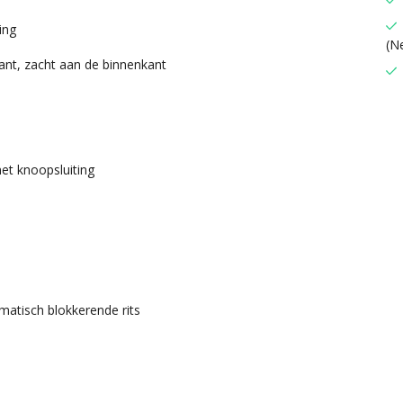
ing
(N
ant, zacht aan de binnenkant
met knoopsluiting
atisch blokkerende rits