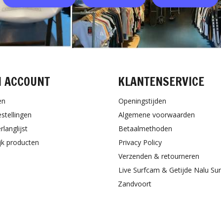
N ACCOUNT
KLANTENSERVICE
en
Openingstijden
estellingen
Algemene voorwaarden
rlanglijst
Betaalmethoden
ijk producten
Privacy Policy
Verzenden & retourneren
Live Surfcam & Getijde Nalu Su
Zandvoort