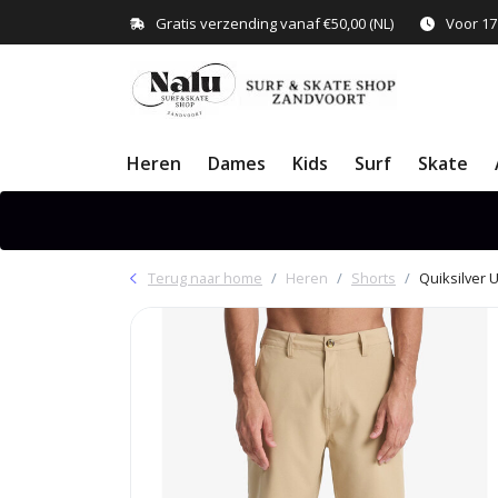
Gratis verzending vanaf €50,00 (NL)
Voor 17
Heren
Dames
Kids
Surf
Skate
Terug naar home
Heren
Shorts
Quiksilver 