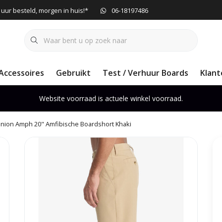
 uur besteld, morgen in huis!*
06-18197486
Accessoires
Gebruikt
Test / Verhuur Boards
Klant
Website voorraad is actuele winkel voorraad.
Union Amph 20" Amfibische Boardshort Khaki