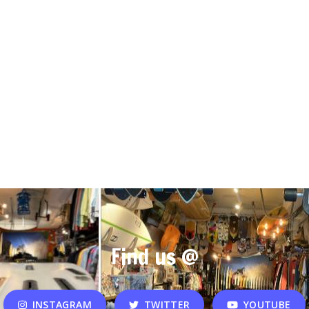
n
Find us @
INSTAGRAM
TWITTER
YOUTUBE