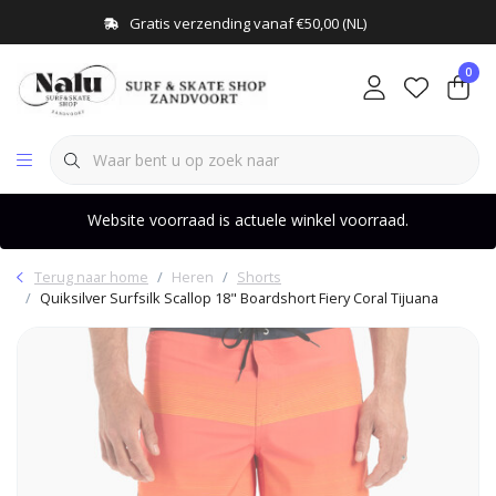
Gratis verzending vanaf €50,00 (NL)
0
Website voorraad is actuele winkel voorraad.
Terug naar home
Heren
Shorts
Quiksilver Surfsilk Scallop 18" Boardshort Fiery Coral Tijuana