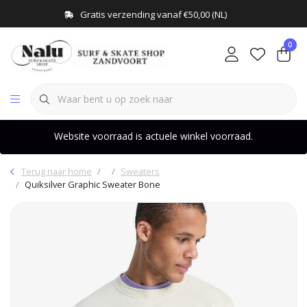
Gratis verzending vanaf €50,00 (NL)
0
Website voorraad is actuele winkel voorraad.
Terug naar home
Sweaters
Quiksilver Graphic Sweater Bone