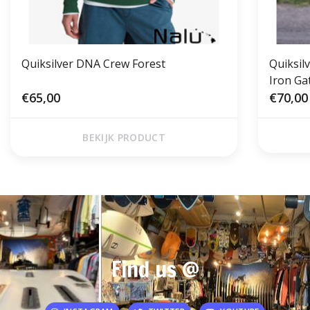
Quiksilver DNA Crew Forest
Quiksil
Iron Ga
€65,00
€70,00
BEKIJK PRODUCT
Find us @