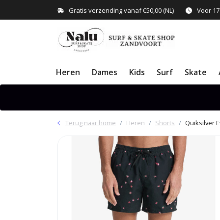
Gratis verzending vanaf €50,00 (NL)
Voor 17
Heren
Dames
Kids
Surf
Skate
Terug naar home
Heren
Shorts
Quiksilver 