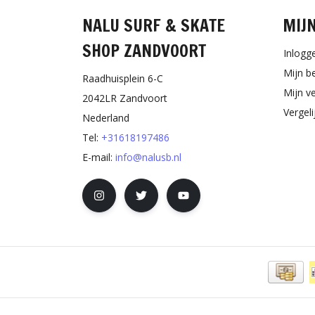
NALU SURF & SKATE
MIJ
SHOP ZANDVOORT
Inlogg
Mijn b
Raadhuisplein 6-C
Mijn ve
2042LR Zandvoort
Vergel
Nederland
Tel:
+31618197486
E-mail:
info@nalusb.nl