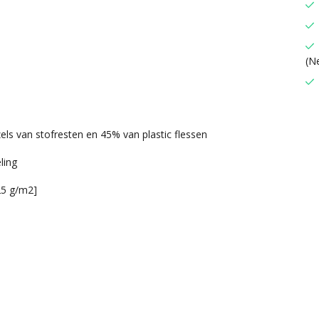
(N
s van stofresten en 45% van plastic flessen
ling
25 g/m2]