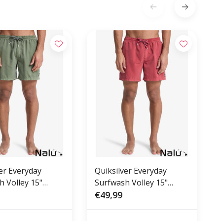
er Everyday
Quiksilver Everyday
h Volley 15"
Surfwash Volley 15"
eaf
Burnt Russet
€49,99