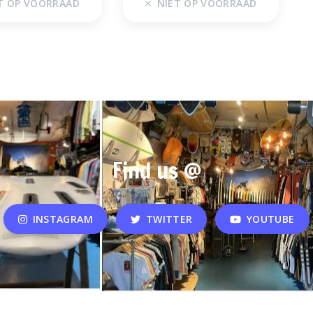
T OP VOORRAAD
NIET OP VOORRAAD
Find us @
INSTAGRAM
TWITTER
YOUTUBE