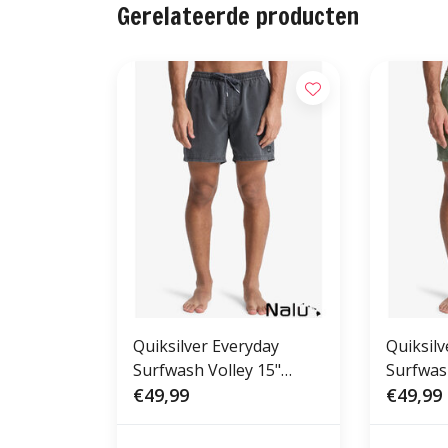
Gerelateerde producten
Quiksilver Everyday
Quiksilv
Surfwash Volley 15"
Surfwas
Black
€49,99
Grape L
€49,99