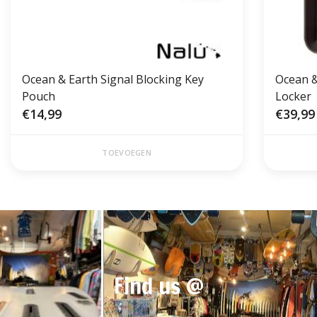
Ocean & Earth Signal Blocking Key
Ocean &
Pouch
Locker
€14,99
€39,99
TOEVOEGEN
Find us @