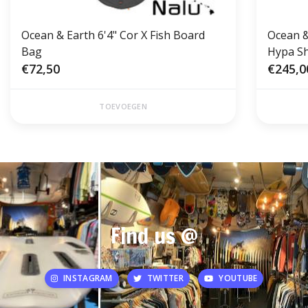
Ocean & Earth 6'4" Cor X Fish Board
Ocean &
Bag
Hypa S
€72,50
€245,0
TOEVOEGEN
Find us @
INSTAGRAM
TWITTER
YOUTUBE