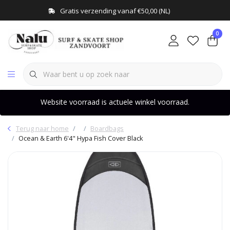
Gratis verzending vanaf €50,00 (NL)
0
Website voorraad is actuele winkel voorraad.
Terug naar home
Boardbags
Ocean & Earth 6'4" Hypa Fish Cover Black