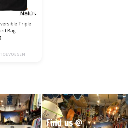
ersible Triple
ard Bag
0
TOEVOEGEN
Find us @