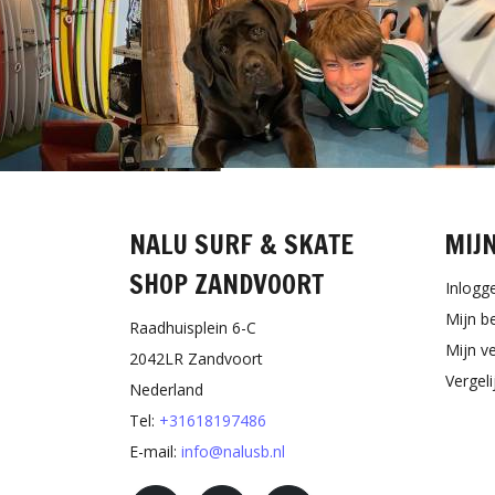
NALU SURF & SKATE
MIJ
SHOP ZANDVOORT
Inlogg
Mijn b
Raadhuisplein 6-C
Mijn ve
2042LR Zandvoort
Vergel
Nederland
Tel:
+31618197486
E-mail:
info@nalusb.nl