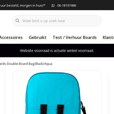
 uur besteld, morgen in huis!*
06-18197486
Accessoires
Gebruikt
Test / Verhuur Boards
Klant
Website voorraad is actuele winkel voorraad.
rds Double Board Bag Black/Aqua