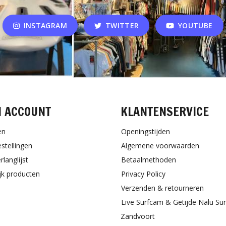
INSTAGRAM
TWITTER
YOUTUBE
N ACCOUNT
KLANTENSERVICE
en
Openingstijden
estellingen
Algemene voorwaarden
rlanglijst
Betaalmethoden
ijk producten
Privacy Policy
Verzenden & retourneren
Live Surfcam & Getijde Nalu Su
Zandvoort