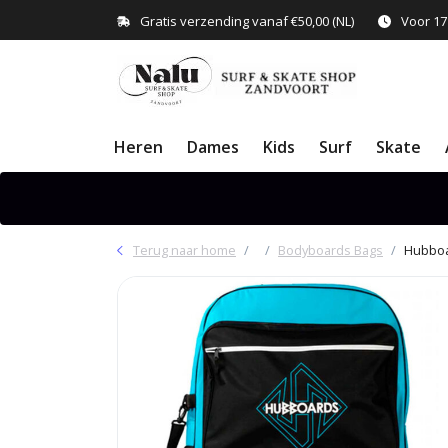
Gratis verzending vanaf €50,00 (NL)
Voor 17
Heren
Dames
Kids
Surf
Skate
Terug naar home
Bodyboards Bags
Hubboa