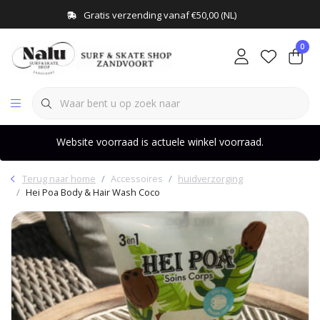
Gratis verzending vanaf €50,00 (NL)
0
Website voorraad is actuele winkel voorraad.
Terug naar home
Accessoires
huidverzorging
Hei Poa Body & Hair Wash Coco