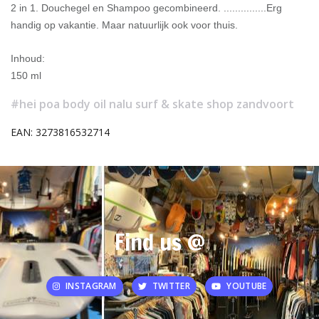
2 in 1. Douchegel en Shampoo gecombineerd. ...............Erg
handig op vakantie. Maar natuurlijk ook voor thuis.
Inhoud:
150 ml
#hei poa body oil nalu surf & skate shop zandvoort
EAN: 3273816532714
Find us @
INSTAGRAM
TWITTER
YOUTUBE