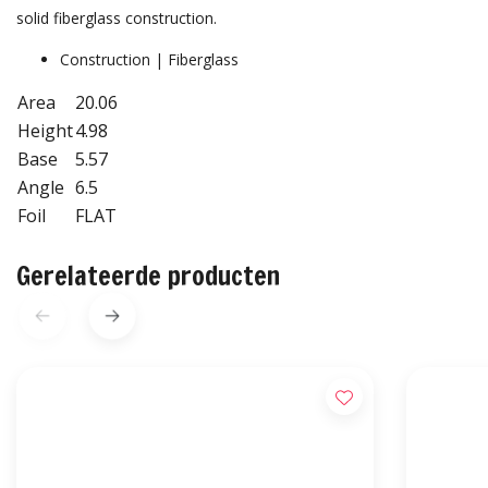
solid fiberglass construction.
Construction | Fiberglass
Area
20.06
Height
4.98
Base
5.57
Angle
6.5
Foil
FLAT
Gerelateerde producten