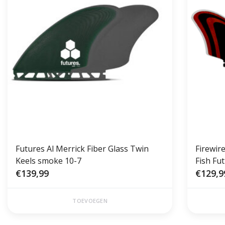
Futures Al Merrick Fiber Glass Twin
Firewir
Keels smoke 10-7
Fish Fu
€139,99
€129,9
TOEVOEGEN