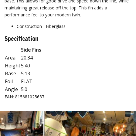
base. This allows for good drive and speed down the line, while
maintaining great release off the top. This fin adds a
performance feel to your modern twin.
Construction - Fiberglass
Specification
Side Fins
Area
20.34
Height
5.40
Base
5.13
Foil
FLAT
Angle
5.0
EAN: 815681025637