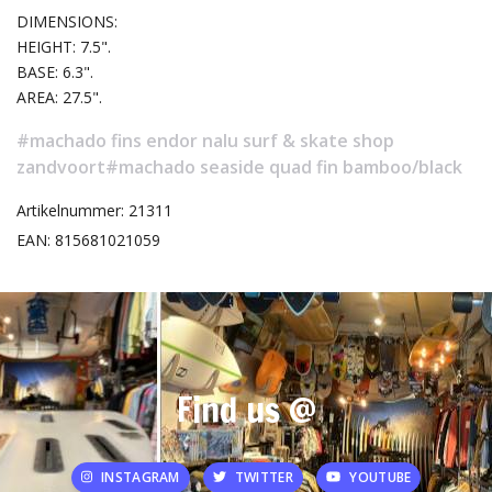
DIMENSIONS:
HEIGHT: 7.5".
BASE: 6.3".
AREA: 27.5".
#machado fins endor nalu surf & skate shop
zandvoort
#machado seaside quad fin bamboo/black
Artikelnummer: 21311
EAN: 815681021059
Find us @
INSTAGRAM
TWITTER
YOUTUBE