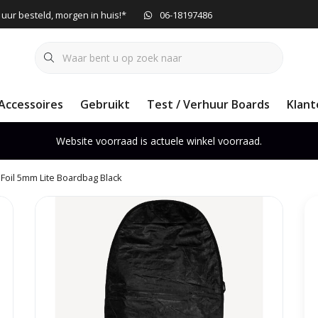
 uur besteld, morgen in huis!*
06-18197486
Accessoires
Gebruikt
Test / Verhuur Boards
Klant
Website voorraad is actuele winkel voorraad.
Foil 5mm Lite Boardbag Black