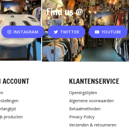
Find us @
INSTAGRAM
TWITTER
YOUTUBE
N ACCOUNT
KLANTENSERVICE
en
Openingstijden
estellingen
Algemene voorwaarden
rlanglijst
Betaalmethoden
ijk producten
Privacy Policy
Verzenden & retourneren