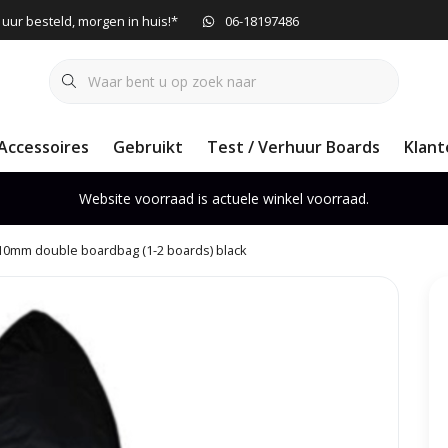
 uur besteld, morgen in huis!*
06-18197486
Accessoires
Gebruikt
Test / Verhuur Boards
Klant
Website voorraad is actuele winkel voorraad.
10mm double boardbag (1-2 boards) black