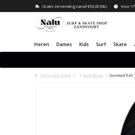
Gratis verzending vanaf €50,00 (NL)
Voor 17
Heren
Dames
Kids
Surf
Skate
Terug naar home
Boardbags
Devoted fish 