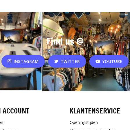
Find us @
INSTAGRAM
TWITTER
YOUTUBE
N ACCOUNT
KLANTENSERVICE
en
Openingstijden