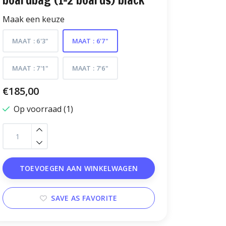
boardbag (1-2 boards) black
Maak een keuze
MAAT : 6'3"
MAAT : 6'7"
MAAT : 7'1"
MAAT : 7'6"
€185,00
Op voorraad (1)
TOEVOEGEN AAN WINKELWAGEN
SAVE AS FAVORITE