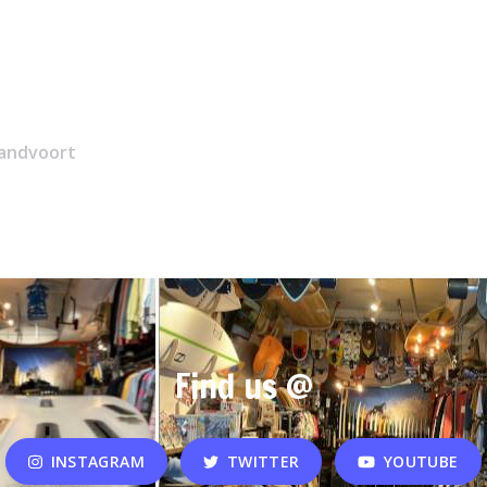
zandvoort
Find us @
INSTAGRAM
TWITTER
YOUTUBE