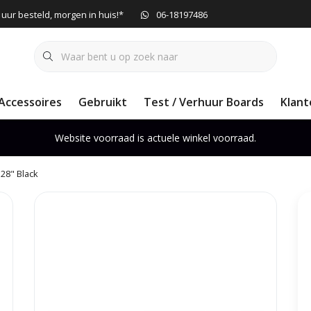
 uur besteld, morgen in huis!*
06-18197486
Accessoires
Gebruikt
Test / Verhuur Boards
Klant
Website voorraad is actuele winkel voorraad.
28" Black