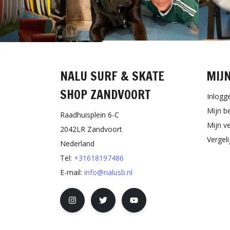
NALU SURF & SKATE
MIJ
SHOP ZANDVOORT
Inlogg
Mijn b
Raadhuisplein 6-C
Mijn ve
2042LR Zandvoort
Vergel
Nederland
Tel:
+31618197486
E-mail:
info@nalusb.nl