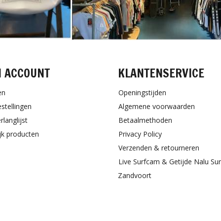
N ACCOUNT
KLANTENSERVICE
en
Openingstijden
estellingen
Algemene voorwaarden
rlanglijst
Betaalmethoden
ijk producten
Privacy Policy
Verzenden & retourneren
Live Surfcam & Getijde Nalu Su
Zandvoort