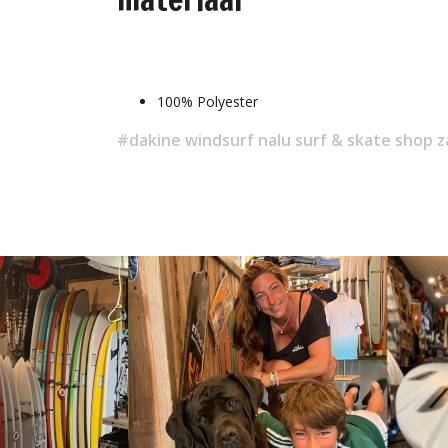
100% Polyester
#dakine windsurf nalu surf & skate shop 