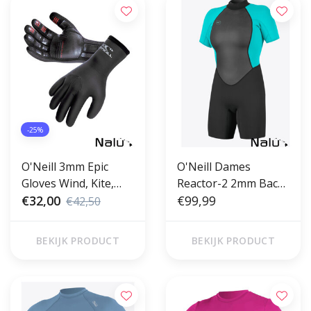
-25%
O'Neill 3mm Epic
O'Neill Dames
Gloves Wind, Kite,
Reactor-2 2mm Back
SUP & Surf
€32,00
Zip S/S Spring Black
€99,99
€42,50
Light Aqua
BEKIJK PRODUCT
BEKIJK PRODUCT