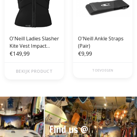
O'Neill Ladies Slasher
O'Neill Ankle Straps
Kite Vest Impact
(Pair)
Black
€149,99
€9,99
TOEVOEGEN
BEKIJK PRODUCT
Find us @