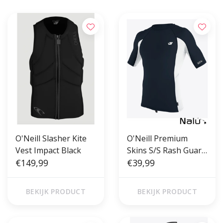
O'Neill Slasher Kite
O'Neill Premium
Vest Impact Black
Skins S/S Rash Guard
€149,99
Slate/White
€39,99
BEKIJK PRODUCT
BEKIJK PRODUCT