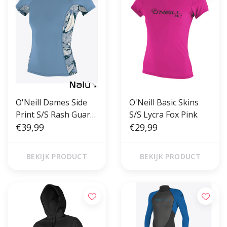
O'Neill Dames Side
O'Neill Basic Skins
Print S/S Rash Guard
S/S Lycra Fox Pink
Fade Damin Palm
€39,99
€29,99
BEKIJK PRODUCT
BEKIJK PRODUCT