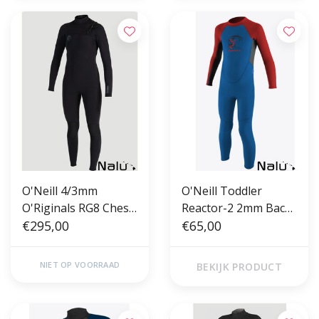
O'Neill 4/3mm
O'Neill Toddler
O'Riginals RG8 Chest
Reactor-2 2mm Back
Zip Black
€295,00
Zip Full Ocean Red
€65,00
NIET OP VOORRAAD
BEKIJK PRODUCT