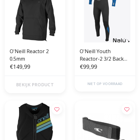
O'Neill Reactor 2
O'Neill Youth
0.5mm
Reactor-2 3/2 Back
€149,99
Zip Full Black Ocean
€99,99
NIET OP VOORRAAD
BEKIJK PRODUCT