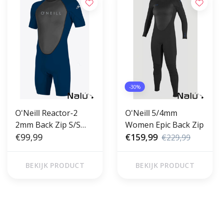
-30%
O'Neill Reactor-2
O'Neill 5/4mm
2mm Back Zip S/S
Women Epic Back Zip
Spring Abyss
€99,99
€159,99
€229,99
BEKIJK PRODUCT
BEKIJK PRODUCT
Gratis verzending vanaf €50,00
Voor 17 uur besteld, morgen in
(NL)
huis!*