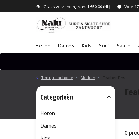
Gratis verzending vanaf €50,00 (NL)
Voor 17
Heren
Dames
Kids
Surf
Skate
Terug naar home
Merken
Feather Fins
Fea
Categorieën
Heren
Dames
0 pro
Kids