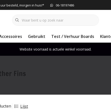
 uur besteld, morgen in huis!*
06-18197486
Accessoires
Gebruikt
Test / Verhuur Boards
Klant
Website voorraad is actuele winkel voorraad.
ther Fins
ducten
Lijst