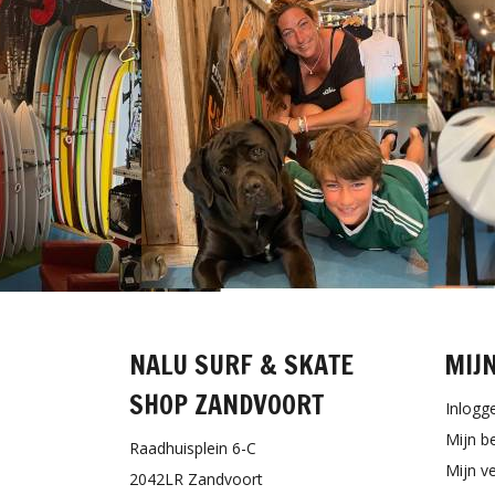
NALU SURF & SKATE
MIJ
SHOP ZANDVOORT
Inlogg
Mijn b
Raadhuisplein 6-C
Mijn ve
2042LR Zandvoort