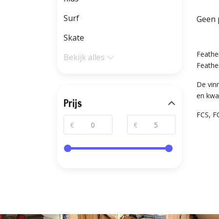
Surf
Geen 
Skate
Feather
Bekijk alles
Feathe
De vin
en kwal
Prijs
FCS, FC
€
€