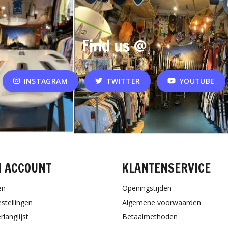
Find us @
INSTAGRAM
TWITTER
YOUTUBE
N ACCOUNT
KLANTENSERVICE
en
Openingstijden
estellingen
Algemene voorwaarden
rlanglijst
Betaalmethoden