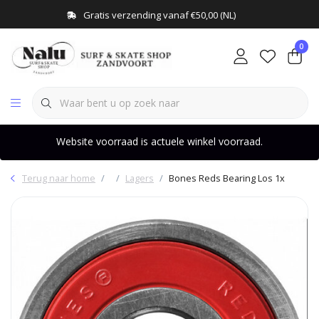
Gratis verzending vanaf €50,00 (NL)
0
Website voorraad is actuele winkel voorraad.
Terug naar home
Lagers
Bones Reds Bearing Los 1x