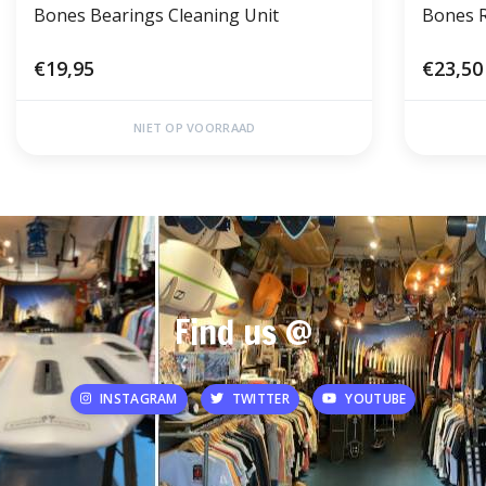
Bones Bearings Cleaning Unit
Bones 
€19,95
€23,50
NIET OP VOORRAAD
Find us @
INSTAGRAM
TWITTER
YOUTUBE