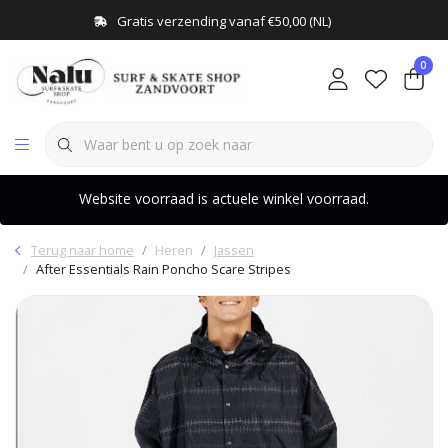
Gratis verzending vanaf €50,00 (NL)
0
Website voorraad is actuele winkel voorraad.
Terug naar home
Heren
Jassen
After Essentials Rain Poncho Scare Stripes