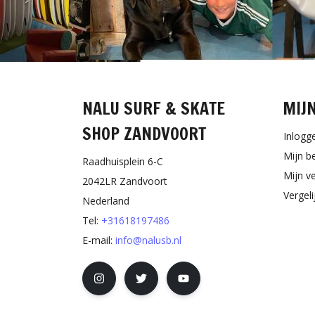
NALU SURF & SKATE
MIJ
SHOP ZANDVOORT
Inlogg
Mijn b
Raadhuisplein 6-C
Mijn ve
2042LR Zandvoort
Vergel
Nederland
Tel:
+31618197486
E-mail:
info@nalusb.nl