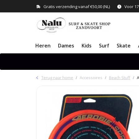
Gratis verzending vanaf €50,00 (NL)
Voor 17
Heren
Dames
Kids
Surf
Skate
Terug naar home
Accessoires
Beach Stuff
A