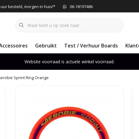
 uur besteld, morgen in huis!*
06-18197486
Accessoires
Gebruikt
Test / Verhuur Boards
Klant
Website voorraad is actuele winkel voorraad.
erobie Sprint Ring Orange