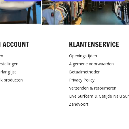
N ACCOUNT
KLANTENSERVICE
en
Openingstijden
estellingen
Algemene voorwaarden
rlanglijst
Betaalmethoden
ijk producten
Privacy Policy
Verzenden & retourneren
Live Surfcam & Getijde Nalu Su
Zandvoort