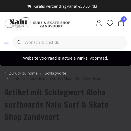
Gratis verzending vanaf €50,00 (NL)
0
Website voorraad is actuele winkel voorraad.
Zurück zu home
Schlagworte
Aloha surfboards Nalu Surf & Skate Shop Zandvoort
Artikel mit Schlagwort Aloha
surfboards Nalu Surf & Skate
Shop Zandvoort